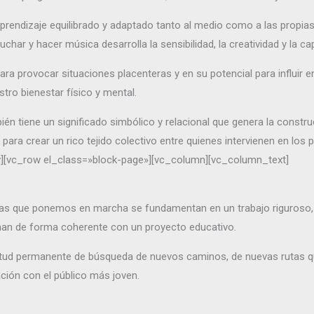
rendizaje equilibrado y adaptado tanto al medio como a las propias 
cuchar y hacer música desarrolla la sensibilidad, la creatividad y la c
ra provocar situaciones placenteras y en su potencial para influir
stro bienestar físico y mental.
ién tiene un significado simbólico y relacional que genera la constr
 para crear un rico tejido colectivo entre quienes intervienen en lo
][vc_row el_class=»block-page»][vc_column][vc_column_text]
cas que ponemos en marcha se fundamentan en un trabajo riguroso, 
nan de forma coherente con un proyecto educativo.
ud permanente de búsqueda de nuevos caminos, de nuevas rutas qu
ción con el público más joven.