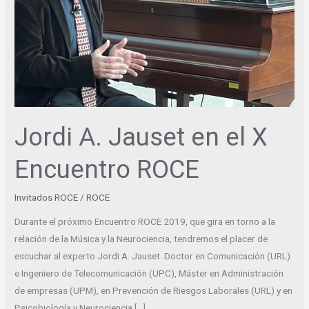
Encuentro
ROCE
Jordi A. Jauset en el X
Encuentro ROCE
Invitados ROCE
/
ROCE
Durante el próximo Encuentro ROCE 2019, que gira en torno a la
relación de la Música y la Neurociencia, tendremos el placer de
escuchar al experto Jordi A. Jauset. Doctor en Comunicación (URL)
e Ingeniero de Telecomunicación (UPC), Máster en Administración
de empresas (UPM), en Prevención de Riesgos Laborales (URL) y en
Psicobiología y Neurociencia […]